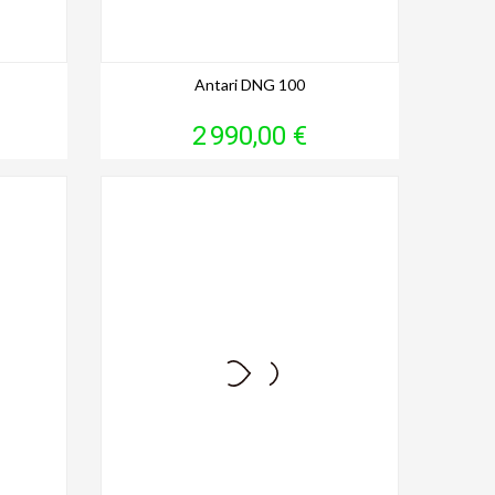
Antari DNG 100
Prix
2 990,00 €