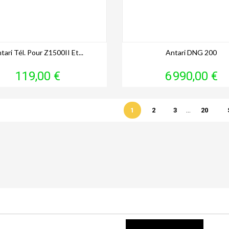
tari Tél. Pour Z1500II Et...
Antari DNG 200
Prix
Prix
119,00 €
6 990,00 €
…
1
2
3
20