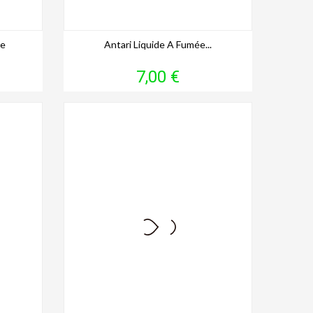
le
Antari Liquide A Fumée...
Prix
7,00 €