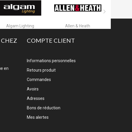

Algam Lighting
Allen & Heath
A
 CHEZ
COMPTE CLIENT
Informations personnelles
ue en
Retours produit
Commandes
Avoirs
Adresses
Bons de réduction
Mes alertes