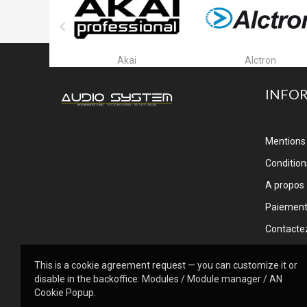

ar
Akai
Alctron
INFO
Mentions 
Conditions
A propos
Paiemen
Contacte
This is a cookie agreement request — you can customize it or
disable in the backoffice: Modules / Module manager / AN
Cookie Popup.