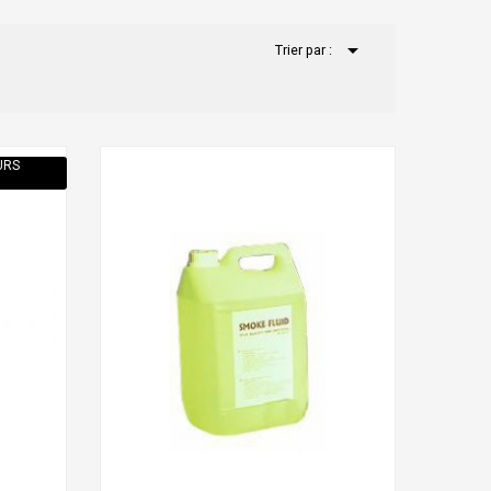

Trier par :
URS