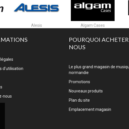
Alesis
Algam Cases
RMATIONS
POURQUOI ACHETER
NOUS
légales
Le plus grand magasin de musiq
 d'utilisation
normandie
Promotions
ts
Nouveaux produits
z-nous
Plan du site
Emplacement magasin