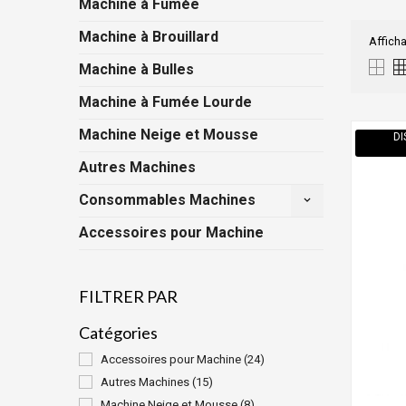
Machine à Fumée
Machine à Brouillard
Afficha
Machine à Bulles
Machine à Fumée Lourde
Machine Neige et Mousse
DI
Autres Machines
Consommables Machines
keyboard_arrow_down
Accessoires pour Machine
FILTRER PAR
Catégories
Accessoires pour Machine
(24)
Autres Machines
(15)
Machine Neige et Mousse
(8)