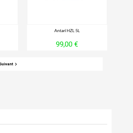
Antari HZL 5L
Prix
99,00 €

Suivant