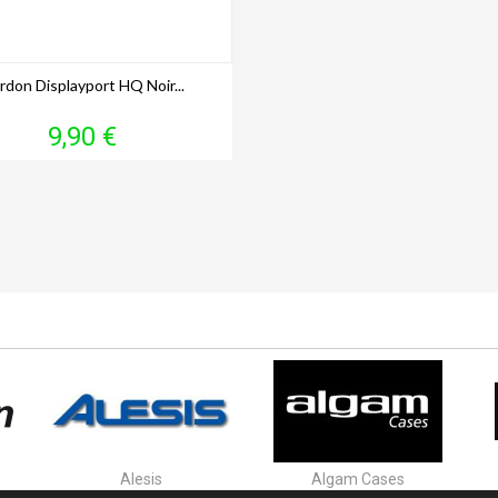
rdon Displayport HQ Noir...
Prix
9,90 €
Alesis
Algam Cases