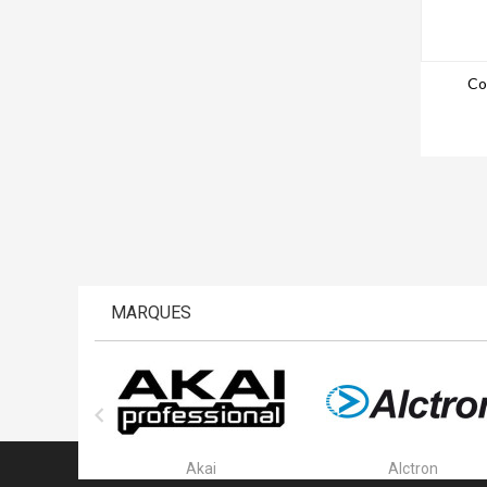
Co
MARQUES

ar
Akai
Alctron