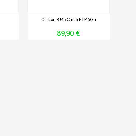
Cordon RJ45 Cat. 6 FTP 50m
Prix
89,90 €