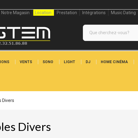
Notre Magasin
Location
Prestation
Intégrations
Music Dating
IONS
VENTS
SONO
LIGHT
DJ
HOME CINÉMA
s Divers
les Divers