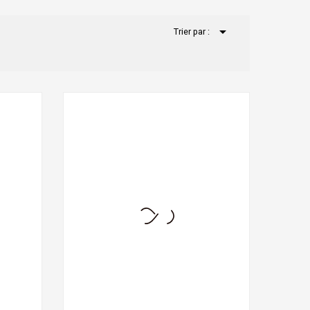

Trier par :