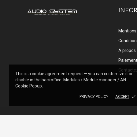
INFO
Mentions 
Conditions
A propos
Paiemen
Contacte
This is a cookie agreement request — you can customize it or
disable in the backoffice: Modules / Module manager / AN
Cookie Popup.
done
PRIVACY POLICY
ACCEPT
© 2013 - Audiosystem