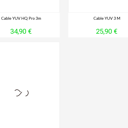
Cable YUV HQ Pro 3m
Cable YUV 3 M
Prix
Prix
34,90 €
25,90 €