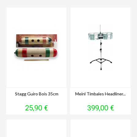
Stagg Guiro Bois 35cm
Meinl Timbales Headliner...
Prix
Prix
25,90 €
399,00 €