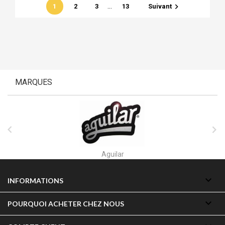
…

1
2
3
13
Suivant
MARQUES


Akai

INFORMATIONS

POURQUOI ACHETER CHEZ NOUS