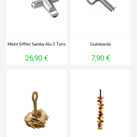
Meinl Sifflet Samba Alu 3 Tons
Guimbarde
Prix
Prix
26,90 €
7,90 €