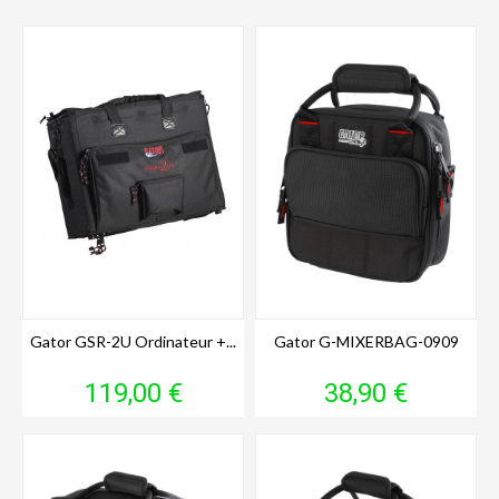
Gator GSR-2U Ordinateur +...
Gator G-MIXERBAG-0909
Prix
Prix
119,00 €
38,90 €