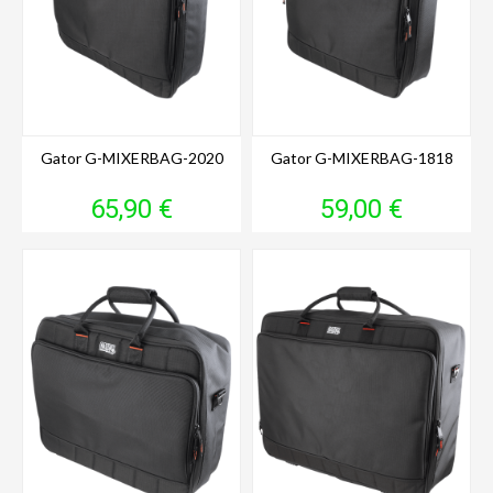
Gator G-MIXERBAG-2020
Gator G-MIXERBAG-1818
Prix
Prix
65,90 €
59,00 €