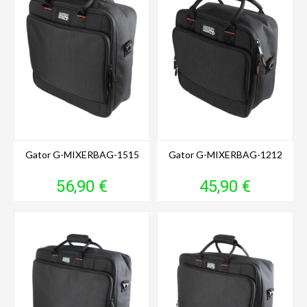
Gator G-MIXERBAG-1515
Gator G-MIXERBAG-1212
Prix
Prix
56,90 €
45,90 €