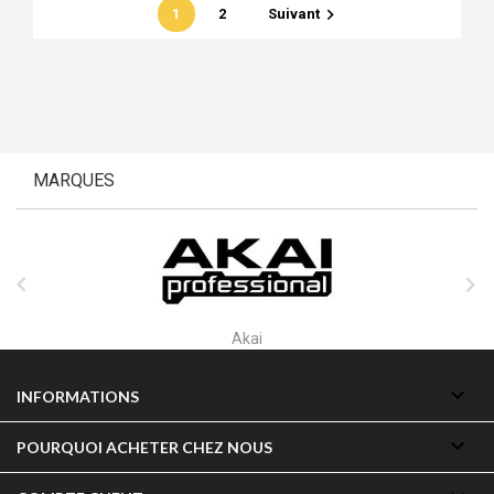

1
2
Suivant
MARQUES


Akai

INFORMATIONS

POURQUOI ACHETER CHEZ NOUS