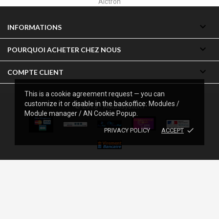
Alesis

INFORMATIONS

POURQUOI ACHETER CHEZ NOUS

COMPTE CLIENT
This is a cookie agreement request — you can
customize it or disable in the backoffice: Modules /
© 2013 - Audiosystem
Module manager / AN Cookie Popup.
done
PRIVACY POLICY
ACCEPT