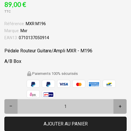
89,00 €
TTC
Référence:
MXR M196
Marque:
Mxr
EAN13:
0710137050914
Pédale Routeur Guitare/Ampli MXR - M196
A/B Box
Paiements 100% sécurisés
–
+
AJOUTER AU PANIER