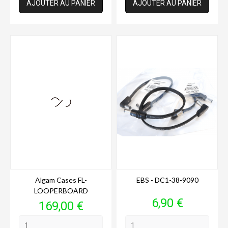
AJOUTER AU PANIER
AJOUTER AU PANIER
Algam Cases FL-
EBS - DC1-38-9090
LOOPERBOARD
Prix
6,90 €
Prix
169,00 €