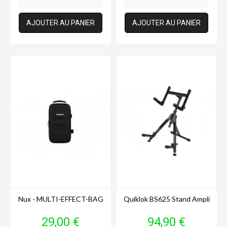
AJOUTER AU PANIER
AJOUTER AU PANIER
Nux - MULTI-EFFECT-BAG
Quiklok BS625 Stand Ampli
Prix
Prix
29,00 €
94,90 €