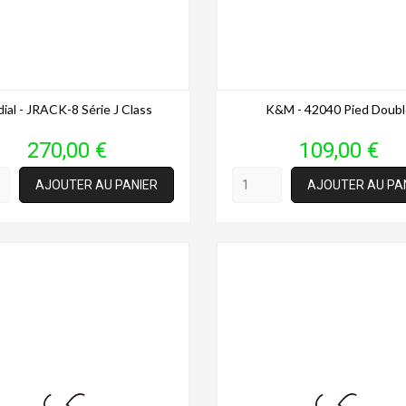
ial - JRACK-8 Série J Class
K&M - 42040 Pied Doubl
Prix
Prix
270,00 €
109,00 €
AJOUTER AU PANIER
AJOUTER AU PA