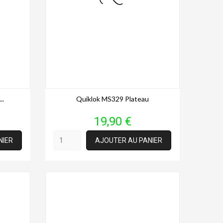
..
Quiklok MS329 Plateau
Prix
19,90 €
NIER
AJOUTER AU PANIER