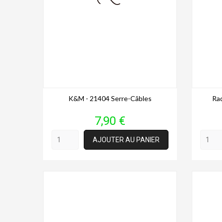
K&M - 21404 Serre-Câbles
Rad
Prix
7,90 €
AJOUTER AU PANIER