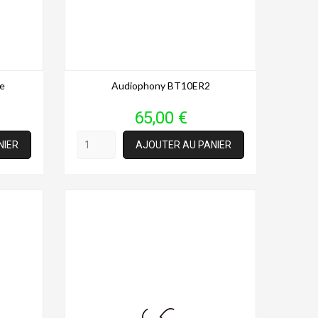
e
Audiophony BT10ER2
Prix
65,00 €
NIER
AJOUTER AU PANIER