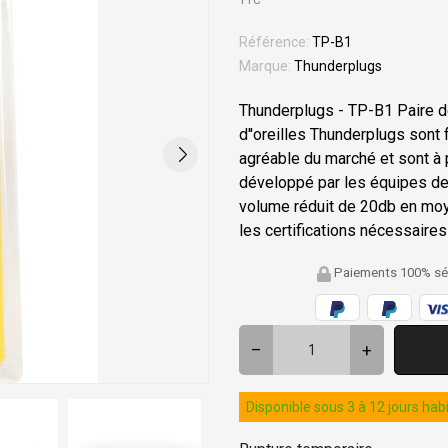
TTC
Référence:
TP-B1
Marque:
Thunderplugs
Thunderplugs - TP-B1 Paire d
d''oreilles Thunderplugs sont f
agréable du marché et sont à p
développé par les équipes de 
volume réduit de 20db en moy
les certifications nécessair
Paiements 100% sé
–
+
Disponible sous 3 à 12 jours hab