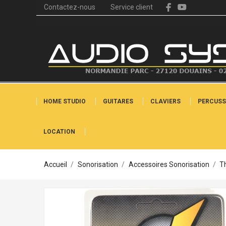
Contactez-nous
Service client
HOME STUDIO
GUITARES
CLAVIERS
PERCUSS
LOCATION
Accueil
Sonorisation
Accessoires Sonorisation
T