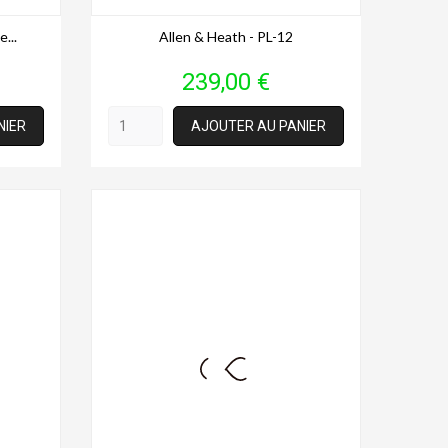
...
Allen & Heath - PL-12
Prix
239,00 €
NIER
AJOUTER AU PANIER