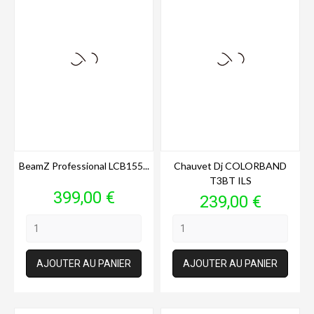
BeamZ Professional LCB155...
Chauvet Dj COLORBAND
T3BT ILS
Prix
399,00 €
Prix
239,00 €
AJOUTER AU PANIER
AJOUTER AU PANIER