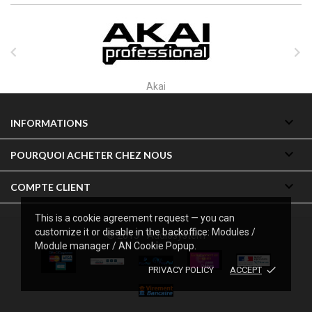


Alctron

INFORMATIONS

POURQUOI ACHETER CHEZ NOUS

COMPTE CLIENT
This is a cookie agreement request — you can
customize it or disable in the backoffice: Modules /
© 2013 - Audiosystem
Module manager / AN Cookie Popup.
done
PRIVACY POLICY
ACCEPT