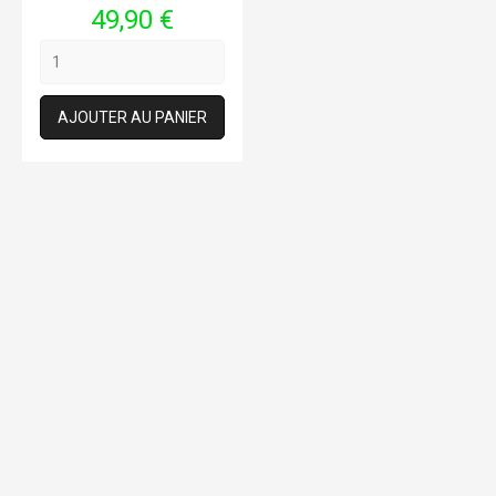
Prix
49,90 €
AJOUTER AU PANIER