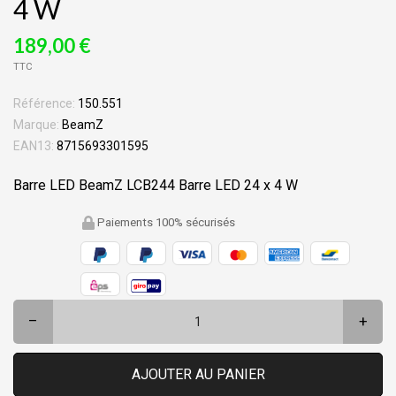
4 W
189,00 €
TTC
Référence:
150.551
Marque:
BeamZ
EAN13:
8715693301595
Barre LED BeamZ LCB244 Barre LED 24 x 4 W
Paiements 100% sécurisés
–
+
AJOUTER AU PANIER