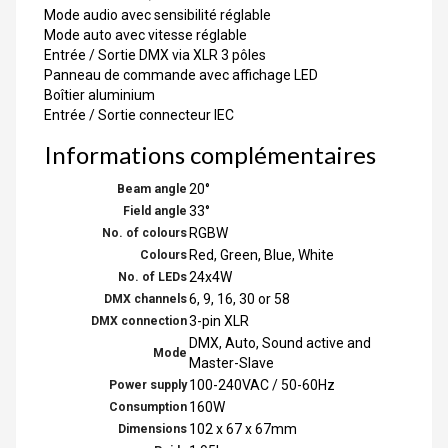
Mode audio avec sensibilité réglable
Mode auto avec vitesse réglable
Entrée / Sortie DMX via XLR 3 pôles
Panneau de commande avec affichage LED
Boîtier aluminium
Entrée / Sortie connecteur IEC
Informations complémentaires
20°
Beam angle
33°
Field angle
RGBW
No. of colours
Red, Green, Blue, White
Colours
24x4W
No. of LEDs
6, 9, 16, 30 or 58
DMX channels
3-pin XLR
DMX connection
DMX, Auto, Sound active and
Mode
Master-Slave
100-240VAC / 50-60Hz
Power supply
160W
Consumption
102 x 67 x 67mm
Dimensions