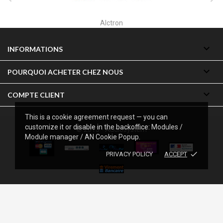
Alctron

INFORMATIONS

POURQUOI ACHETER CHEZ NOUS

COMPTE CLIENT
This is a cookie agreement request — you can
customize it or disable in the backoffice: Modules /
© 2013 - Audiosystem
Module manager / AN Cookie Popup.
done
PRIVACY POLICY
ACCEPT