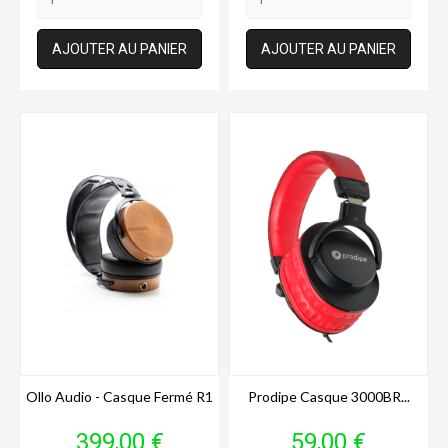
AJOUTER AU PANIER
AJOUTER AU PANIER
Ollo Audio - Casque Fermé R1
Prodipe Casque 3000BR...
Prix
Prix
399,00 €
59,00 €