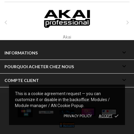


Alctron

INFORMATIONS

POURQUOI ACHETER CHEZ NOUS

COMPTE CLIENT
This is a cookie agreement request — you can
customize it or disable in the backoffice: Modules /
© 2013 - Audiosystem
Module manager / AN Cookie Popup.
done
PRIVACY POLICY
ACCEPT