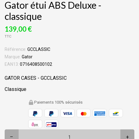
Gator étui ABS Deluxe -
classique
139,00 €
TTC
Référence:
GCCLASSIC
Marque:
Gator
EAN13:
0716408500102
GATOR CASES - GCCLASSIC
Classique
Paiements 100% sécurisés
–
+