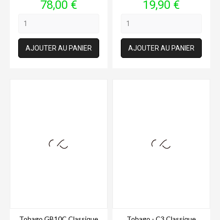
Prix
Prix
78,00 €
19,90 €
AJOUTER AU PANIER
AJOUTER AU PANIER
Tobago GB10C Classique
Tobago - C3 Classique