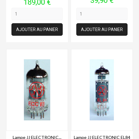
39,90 €
Prix
189,00 €
AJOUTER AU PANIER
AJOUTER AU PANIER
Lampe JJ ELECTRONIC...
Lampe JJ ELECTRONIC EL84