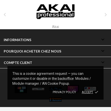


Alctron

INFORMATIONS

POURQUOI ACHETER CHEZ NOUS

COMPTE CLIENT
This is a cookie agreement request — you can
customize it or disable in the backoffice: Modules /
© 2013 - Audiosystem
Module manager / AN Cookie Popup.
done
PRIVACY POLICY
ACCEPT