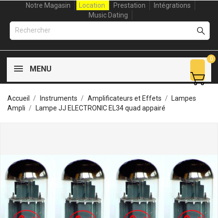
Notre Magasin
Location
Prestation
Intégrations
Music Dating
0
MENU
Accueil
Instruments
Amplificateurs et Effets
Lampes
Ampli
Lampe JJ ELECTRONIC EL34 quad appairé