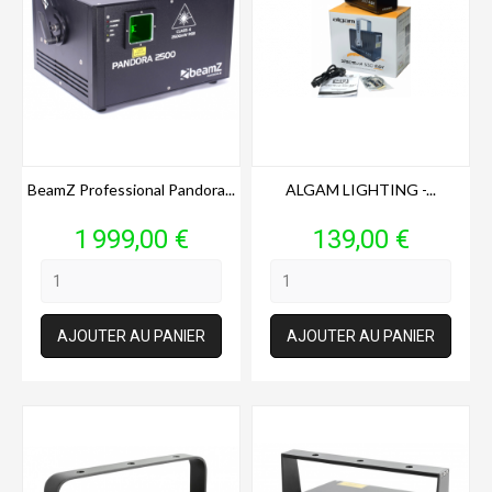
BeamZ Professional Pandora...
ALGAM LIGHTING -...
Prix
Prix
1 999,00 €
139,00 €
AJOUTER AU PANIER
AJOUTER AU PANIER