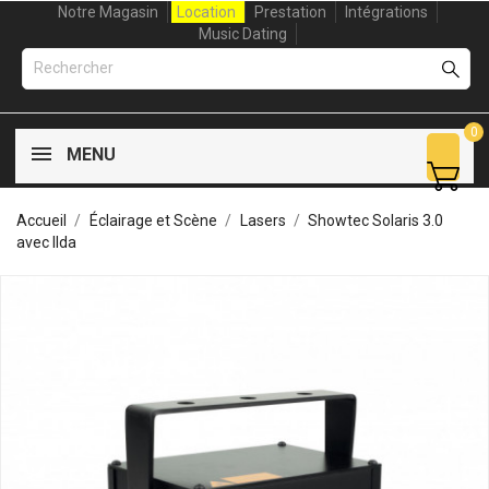
Notre Magasin
Location
Prestation
Intégrations
Music Dating
0
MENU
Accueil
Éclairage et Scène
Lasers
Showtec Solaris 3.0
avec Ilda