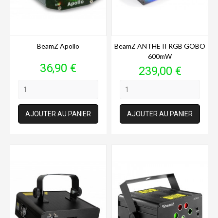
BeamZ Apollo
BeamZ ANTHE II RGB GOBO
600mW
Prix
36,90 €
Prix
239,00 €
AJOUTER AU PANIER
AJOUTER AU PANIER