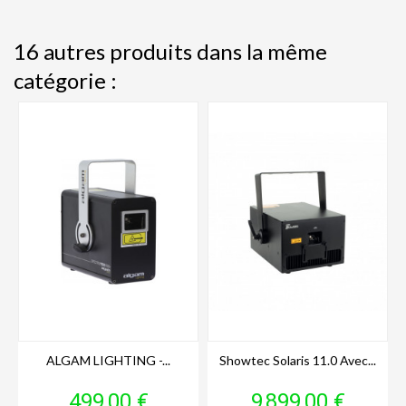
16 autres produits dans la même
catégorie :
ALGAM LIGHTING -...
Showtec Solaris 11.0 Avec...
Prix
Prix
499,00 €
9 899,00 €