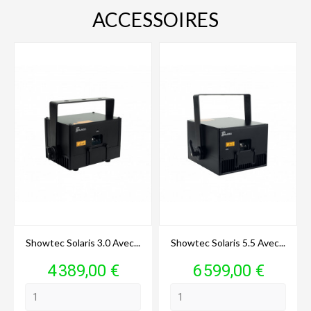
ACCESSOIRES
Showtec Solaris 3.0 Avec...
Showtec Solaris 5.5 Avec...
Prix
Prix
4 389,00 €
6 599,00 €