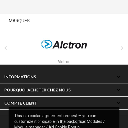
MARQUES


Alesis

INFORMATIONS

POURQUOI ACHETER CHEZ NOUS

COMPTE CLIENT
This is a cookie agreement request — you can
customize it or disable in the backoffice: Modules /
© 2013 - Audiosystem
Module manager / AN Cookie Popup.